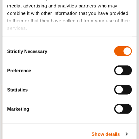
media, advertising and analytics partners who may
combine it with other information that you have provided
to them or that they have collected from your use of their
services.
Consent
Strictly Necessary
Selection
Preference
Statistics
MYTRUST CUSTOMER PORTAL & MOBILE APP
Με το MyTrust έχετε πρόσβαση σε όλα οσα χρειάζεστε,
Marketing
οπουδήποτε και οποτεδήποτε
Όλη η διαχείριση της αίτησης σας, σε ενα
σημείο
Υποβολή νέας απαίτησης
Show details