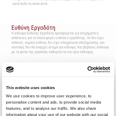
κατά πολύ το ποσό αυτό.
Ευθύνη Εργοδότη
H κάλυψη Ευθύνης Εργοδότη προσφέρεται για ατυχήματα ή
ασθένειες για τα οποία φέρει ευθύνη ο εργοδότης. Αν δεν έχει
κάποιος νομική ευθύνη, δεν έχει υποχρέωση αποζημίωσης, και
συνεπώς δεν θα υπάρχει αίτημα για κάλυψη. Και βεβαίως ανάλογα
με τη φύση της εργασίας καθορίζεται και όριο κάλυψης.
Τα όρια βάση της νομοθεσίας είναι:
Ανά εργοδοτούμενο €160,000
Κάθε περιστατικό ή σειρά περιστατικών €3,415,000
Συνολικό Όριο ανά περίοδο ασφάλισης €5,125,000
This website uses cookies
We use cookies to improve user experience, to
personalise content and ads, to provide social media
features, and to analyse our traffic. We also share
information about your use of our website with our social