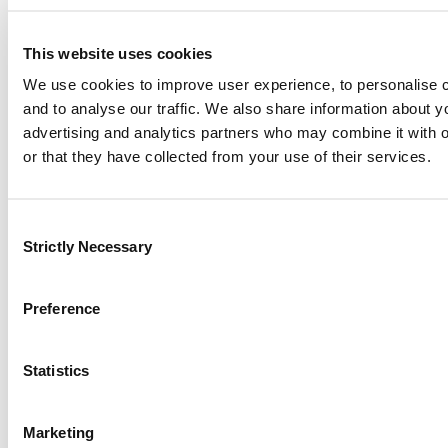
This website uses cookies
We use cookies to improve user experience, to personalise c
and to analyse our traffic. We also share information about y
advertising and analytics partners who may combine it with o
Χρήσιμοι Σύνδεσμοι
or that they have collected from your use of their services.
Απαιτήσεις
Salvage Auction
Υποβολή Παραπόνου
Ώρες Εργασίας
Consent
Strictly Necessary
Selection
Preference
Η Εταιρεία
Εταιρικό Προφίλ
Καριέρα
Statistics
Νέα
Solvency
Marketing