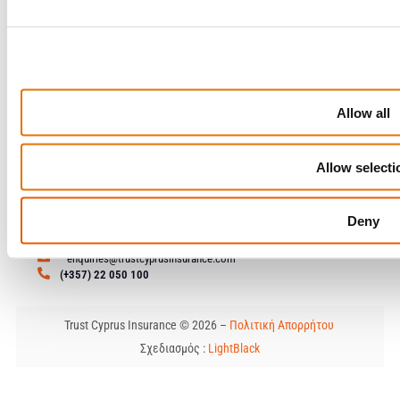
Δημοπρασίες Οχημάτων
Allow all
Δείτε διαθέσιμα οχήματα μέσω της πλατφόρμας μας.
Μάθετε περισσότερα
Allow selecti
Επικοινωνία
Λεωφόρος Λεμεσού 79, 1&3
Deny
Γωνία Κωστή Παλαμά, 2121 Αγλαντζιά, Λευκωσία
enquiries@trustcyprusinsurance.com
(+357) 22 050 100
Trust Cyprus Insurance © 2026 –
Πολιτική Απορρήτου
Σχεδιασμός :
LightBlack