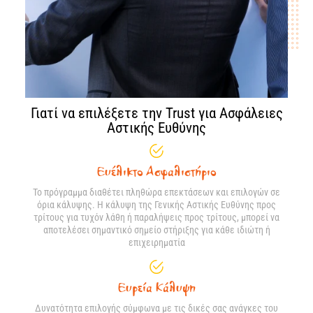
Γιατί να επιλέξετε την Trust για Ασφάλειες
Αστικής Ευθύνης
Ευέλικτο Ασφαλιστήριο
Το πρόγραμμα διαθέτει πληθώρα επεκτάσεων και επιλογών σε
όρια κάλυψης. Η κάλυψη της Γενικής Αστικής Ευθύνης προς
τρίτους για τυχόν λάθη ή παραλήψεις προς τρίτους, μπορεί να
αποτελέσει σημαντικό σημείο στήριξης για κάθε ιδιώτη ή
επιχειρηματία
Ευρεία Κάλυψη
Δυνατότητα επιλογής σύμφωνα με τις δικές σας ανάγκες του