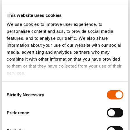
This website uses cookies
We use cookies to improve user experience, to
personalise content and ads, to provide social media
features, and to analyse our traffic. We also share
information about your use of our website with our social
media, advertising and analytics partners who may
combine it with other information that you have provided
to them or that they have collected from your use of their
services.
Θα δεχόσουν κάτι λιγότερο από το
καλύτερο; Ψάξε το…Σε περιμένουμε!
Consent
Πάρε προσφορά
Επικοινωνία
Strictly Necessary
Selection
ή κάλεσε μας τώρα στο
+357 22 050 100
Preference