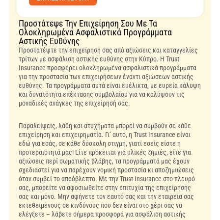
Προστάτεψε Την Επιχείρηση Σου Με Τα
Ολοκληρωμένα Ασφαλιστικά Προγράμματα
Αστικής Ευθύνης
Προστατέψτε την επιχείρησή σας από αξιώσεις και καταγγελίες
τρίτων με ασφάλιση αστικής ευθύνης στην Κύπρο. Η Trust
Insurance προσφέρει ολοκληρωμένα ασφαλιστικά προγράμματα
για την προστασία των επιχειρήσεων έναντι αξιώσεων αστικής
ευθύνης. Τα προγράμματα αυτά είναι ευέλικτα, με ευρεία κάλυψη
και δυνατότητα επέκτασης συμβολαίου για να καλύψουν τις
μοναδικές ανάγκες της επιχείρησή σας.
Παραλείψεις, λάθη και ατυχήματα μπορεί να συμβούν σε κάθε
επιχείρηση και επιχειρηματία. Γι’ αυτό, η Trust Insurance είναι
εδώ για εσάς, σε κάθε δύσκολη στιγμή, γιατί εσείς είστε η
προτεραιότητά μας! Είτε πρόκειται για υλικές ζημιές, είτε για
αξιώσεις περί σωματικής βλάβης, τα προγράμματά μας έχουν
σχεδιαστεί για να παρέχουν νομική προστασία κι αποζημιώσεις
όταν συμβεί το απρόβλεπτο. Με την Trust Insurance στο πλευρό
σας, μπορείτε να αφοσιωθείτε στην επιτυχία της επιχείρησής
σας και μόνο. Μην αφήνετε τον εαυτό σας και την εταιρεία σας
εκτεθειμένους σε κινδύνους που δεν είναι στο χέρι σας να
ελέγξετε – λάβετε σήμερα προσφορά για ασφάλιση αστικής