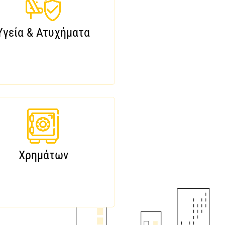
Υγεία & Ατυχήματα
Χρημάτων