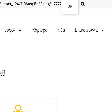
ήματα
24/7 Οδική Βοήθεια
7777 8107
GR
ό Προφίλ
Καριέρα
Νέα
Επικοινωνία
ά!