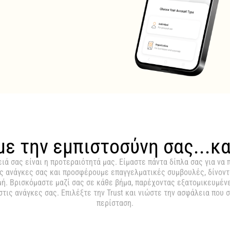
ε την εμπιστοσύνη σας...κ
ειά σας είναι η προτεραιότητά μας. Είμαστε πάντα δίπλα σας για ν
ς ανάγκες σας και προσφέρουμε επαγγελματικές συμβουλές, δίνοντ
μή. Βρισκόμαστε μαζί σας σε κάθε βήμα, παρέχοντας εξατομικευμέν
ις ανάγκες σας. Επιλέξτε την Trust και νιώστε την ασφάλεια που σ
περίσταση.