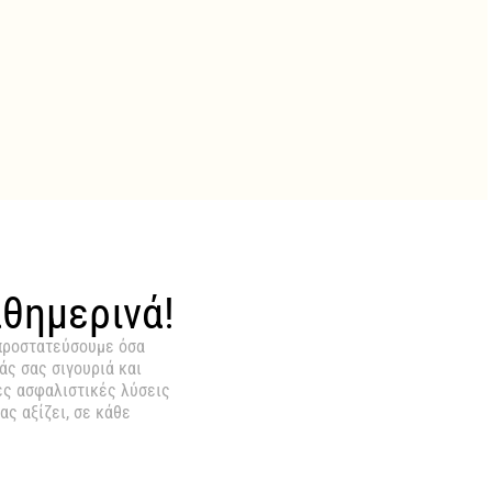
αθημερινά!
α προστατεύσουμε όσα
άς σας σιγουριά και
ες ασφαλιστικές λύσεις
ας αξίζει, σε κάθε