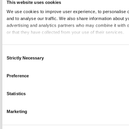
This website uses cookies
We use cookies to improve user experience, to personalise c
Χρήσιμοι Σύνδεσμοι
Απαιτήσεις
and to analyse our traffic. We also share information about y
Salvage Auction
advertising and analytics partners who may combine it with o
Υποβολή Παραπόνου
or that they have collected from your use of their services.
Ώρες Εργασίας
Consent
Strictly Necessary
Selection
Η Εταιρεία
Εταιρικό Προφίλ
Καριέρα
Preference
Νέα
Solvency
Statistics
Marketing