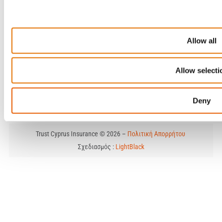
Δημοπρασίες Οχημάτων
Δείτε διαθέσιμα οχήματα μέσω της πλατφόρμας μας.
Μάθετε περισσότερα
Allow all
Επικοινωνία
Allow selecti
Λεωφόρος Λεμεσού 79, 1&3
Γωνία Κωστή Παλαμά, 2121 Αγλαντζιά, Λευκωσία
enquiries@trustcyprusinsurance.com
Deny
(+357) 22 050 100
Trust Cyprus Insurance © 2026 –
Πολιτική Απορρήτου
Σχεδιασμός :
LightBlack