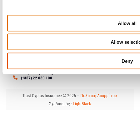
Δημοπρασίες Οχημάτων
Δείτε διαθέσιμα οχήματα μέσω της πλατφόρμας μας.
Allow all
Μάθετε περισσότερα
Allow selecti
Επικοινωνία
Λεωφόρος Λεμεσού 79, 1&3
Deny
Γωνία Κωστή Παλαμά, 2121 Αγλαντζιά, Λευκωσία
enquiries@trustcyprusinsurance.com
(+357) 22 050 100
Trust Cyprus Insurance © 2026 –
Πολιτική Απορρήτου
Σχεδιασμός :
LightBlack