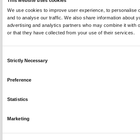
This website uses cookies
We use cookies to improve user experience, to personalise c
and to analyse our traffic. We also share information about y
Χρήσιμοι Σύνδεσμοι
advertising and analytics partners who may combine it with o
Απαιτήσεις
or that they have collected from your use of their services.
Salvage Auction
Υποβολή Παραπόνου
Ώρες Εργασίας
Consent
Strictly Necessary
Selection
Preference
Η Εταιρεία
Εταιρικό Προφίλ
Καριέρα
Statistics
Νέα
Solvency
Marketing