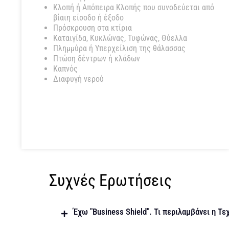
Κλοπή ή Απόπειρα Κλοπής που συνοδεύεται από
βίαιη είσοδο ή έξοδο
Πρόσκρουση στα κτίρια
Καταιγίδα, Κυκλώνας, Τυφώνας, Θύελλα
Πλημμύρα ή Υπερχείλιση της θάλασσας
Πτώση δέντρων ή κλάδων
Καπνός
Διαφυγή νερού
Συχνές Ερωτήσεις
Έχω "Business Shield". Τι περιλαμβάνει η Τε