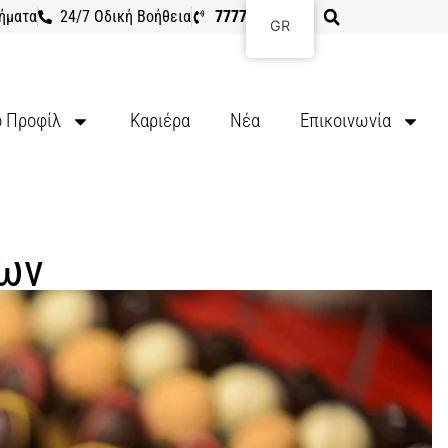
ήματα
24/7 Οδική Βοήθεια
7777 8107
GR
ό Προφίλ
Καριέρα
Νέα
Επικοινωνία
ων