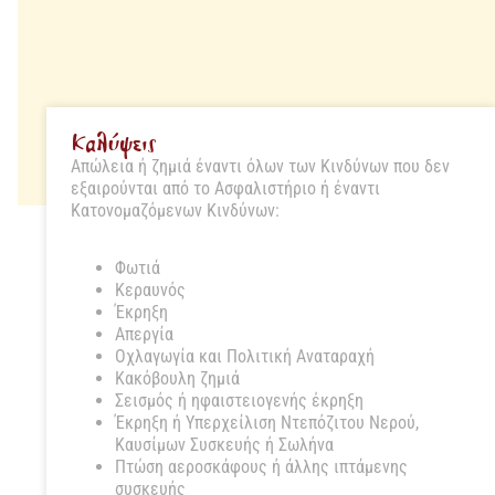
Καλύψεις
Απώλεια ή ζημιά έναντι όλων των Κινδύνων που δεν
εξαιρούνται από το Ασφαλιστήριο ή έναντι
Κατονομαζόμενων Κινδύνων:
Φωτιά
Κεραυνός
Έκρηξη
Απεργία
Οχλαγωγία και Πολιτική Αναταραχή
Κακόβουλη ζημιά
Σεισμός ή ηφαιστειογενής έκρηξη
Έκρηξη ή Υπερχείλιση Ντεπόζιτου Νερού,
Καυσίμων Συσκευής ή Σωλήνα
Πτώση αεροσκάφους ή άλλης ιπτάμενης
συσκευής