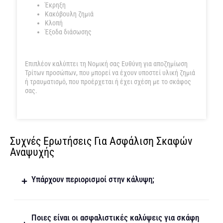
Έκρηξη
Κακόβουλη ζημιά
Κλοπή
Έξοδα διάσωσης
Επιπλέον καλύπτει τη Νομική σας Ευθύνη για αποζημίωση
Τρίτων προσώπων, που μπορεί να έχουν υποστεί υλική ζημιά
ή τραυματισμό, που προέρχεται ή έχει σχέση με το σκάφος
σας.
Συχνές Ερωτήσεις Για Ασφάλιση Σκαφών
Αναψυχής
Υπάρχουν περιορισμοί στην κάλυψη;
Ποιες είναι οι ασφαλιστικές καλύψεις για σκάφη