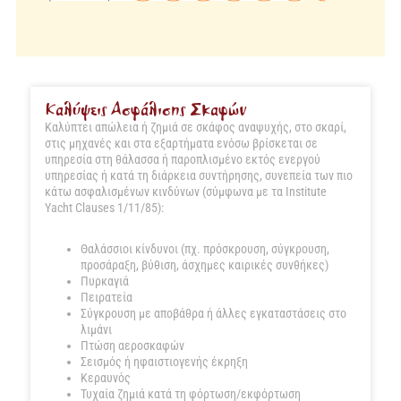
Καλύψεις Ασφάλισης Σκαφών
Καλύπτει απώλεια ή ζημιά σε σκάφος αναψυχής, στο σκαρί,
στις μηχανές και στα εξαρτήματα ενόσω βρίσκεται σε
υπηρεσία στη θάλασσα ή παροπλισμένο εκτός ενεργού
υπηρεσίας ή κατά τη διάρκεια συντήρησης, συνεπεία των πιο
κάτω ασφαλισμένων κινδύνων (σύμφωνα με τα Institute
Yacht Clauses 1/11/85):
Θαλάσσιοι κίνδυνοι (πχ. πρόσκρουση, σύγκρουση,
προσάραξη, βύθιση, άσχημες καιρικές συνθήκες)
Πυρκαγιά
Πειρατεία
Σύγκρουση με αποβάθρα ή άλλες εγκαταστάσεις στο
λιμάνι
Πτώση αεροσκαφών
Σεισμός ή ηφαιστιογενής έκρηξη
Κεραυνός
Τυχαία ζημιά κατά τη φόρτωση/εκφόρτωση