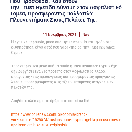
Που Προσφέρει, Καθιστούν
Την Trust Ηγέτιδα Δύναμη Στον Ασφαλιστικό
Τομέα, Προσφέροντας Πολλαπλά
Πλεονεκτήματα Στους Πελάτες Της.
11 Νοεμβρίου, 2024
Νέα
Η ηγετική παρουσία, μέσα από την καινοτομία και την άριστη
εξυπηρέτηση, είναι αυτό που χαρακτηρίζει την Trust Insurance
Cyprus.
Χαρακτηριστικά μέσα από τα οποία η Trust Insurance Cyprus έχει
δημιουργήσει ένα νέο πρότυπο στον Ασφαλιστικό Κλάδο,
εισάγοντας νέες προσεγγίσεις και προσφέροντας προηγμένες
λύσεις, προσαρμοσμένες στις εξατομικευμένες ανάγκες των
πελατών της.
Διαβάστε ολόκληρο το άρθρο στο πιο κάτω link:
https://www.philenews.com/oikonomia/brand-
voice/article/1525574/trust-insurance-cyprus-igetiki-parousia-mesa-
apo-kenotomia-ke-aristi-exipiretisi/