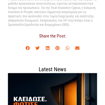
μέθοδο προσωπικών συνεντεύξεων, έχοντας αντιπροσωπευτικό
δείγμα του προσωπικού. Για την Trust Insurance Cyprus, η διάκριση
Investors in People, αποτελεί σημαντική αναγνώριση για τις
πρακτικές που ακολουθεί στον τομέα διαχείρισης και ανάπτυξης
ανθρώπινου δυναμικού. Εκπρόσωπος του IIP στην Κύπρο είναι η
Ομοσπονδία Εργοδοτών και Βιομηχάνων (ΟΕΒ).
Share the Post:
Latest News