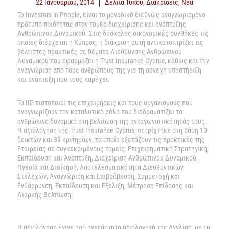
22 Ιανουαρίου, 2014
Δελτία Τύπου
,
Διακρίσεις
,
Νέα
Το Investors in People, είναι το μοναδικό διεθνώς αναγνωρισμένο
πρότυπο ποιότητας στον τομέα διαχείρισης και ανάπτυξης
Ανθρώπινου Δυναμικού. Στις δύσκολες οικονομικές συνθήκες τις
οποίες διέρχεται η Κύπρος, η διάκριση αυτή αντικατοπτρίζει τις
βέλτιστες πρακτικές σε θέματα Διεύθυνσης Ανθρώπινου
Δυναμικού που εφαρμόζει η Trust Insurance Cyprus, καθώς και την
αναγνώριση από τους ανθρώπους της για τη συνεχή υποστήριξη
και ανάπτυξη που τους παρέχει.
Το IIP πιστοποιεί τις επιχειρήσεις και τους οργανισμούς που
αναγνωρίζουν τον καταλυτικό ρόλο που διαδραματίζει το
ανθρώπινο δυναμικό στη βελτίωση της ανταγωνιστικότητάς τους.
Η αξιολόγηση της Trust Insurance Cyprus, στηρίχτηκε στη βάση 10
δεικτών και 39 κριτηρίων, τα οποία εξετάζουν τις πρακτικές της
Εταιρείας σε συγκεκριμένους τομείς: Επιχειρηματική Στρατηγική,
Εκπαίδευση και Ανάπτυξη, Διαχείριση Ανθρώπινου Δυναμικού,
Ηγεσία και Διοίκηση, Αποτελεσματικότητα Διευθυντικών
Στελεχών, Αναγνώριση και Επιβράβευση, Συμμετοχή και
Ενθάρρυνση, Εκπαίδευση και Εξέλιξη, Μέτρηση Επίδοσης και
Διαρκής Βελτίωση.
Η αξιολόγηση έγινε από ανεξάρτητο αξιολογητή της Αγγλίας, με τη