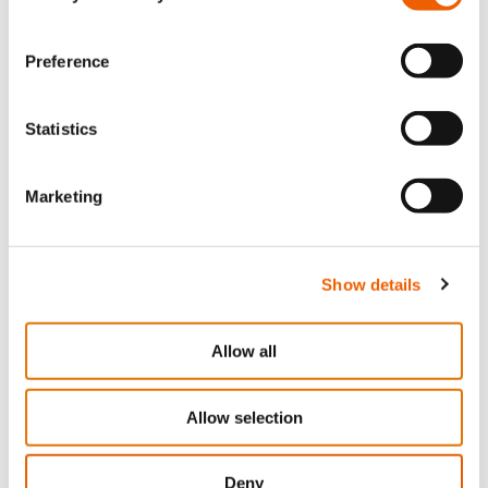
21 Ιουλίου, 2026
Οι 10 καλύτερες παραλίες της Κύπρου που μπορείτε
να επισκεφτείτε μόνο με σκάφος
Preference
Statistics
Marketing
Show details
Allow all
2 Ιουλίου, 2026
Εξοπλισμός ασφαλείας που πρέπει να υπάρχει σε
Allow selection
κάθε σκάφος στην Κύπρο: Ο πλήρης οδηγός
Deny