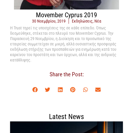
Movember Cyprus 2019
30 Νοεμβρίου, 2019
Εκδηλώσεις
,
Νέα
Η Trust τηρεί τις υποσχέσεις της σε κάθε επίπεδο. Όπως
δεσμεύθηκε, στέκεται στο πλευρό του Movember Cyprus. Την
Παρασκευή 29 Νοεμβρίου, η Διοίκηση και το προσωπικό της
εταιρείας συμμετείχαν σε μικρή, αλλά ουσιαστικής προσφοράς
εκδήλωση στήριξης των προσπαθειών για ενημέρωση κατά του
καρκίνου του προστάτη και των όρχεων, αλλά και της ανδρικής
κατάθλιψης.
Share the Post:
Latest News