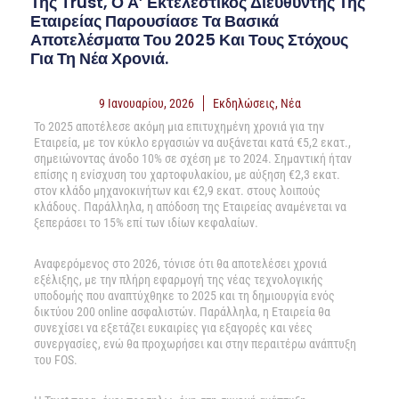
Της Trust, Ο Α’ Εκτελεστικός Διευθυντής Της
Εταιρείας Παρουσίασε Τα Βασικά
Αποτελέσματα Του 2025 Και Τους Στόχους
Για Τη Νέα Χρονιά.
9 Ιανουαρίου, 2026
Εκδηλώσεις
,
Νέα
Το 2025 αποτέλεσε ακόμη μια επιτυχημένη χρονιά για την
Εταιρεία, με τον κύκλο εργασιών να αυξάνεται κατά €5,2 εκατ.,
σημειώνοντας άνοδο 10% σε σχέση με το 2024. Σημαντική ήταν
επίσης η ενίσχυση του χαρτοφυλακίου, με αύξηση €2,3 εκατ.
στον κλάδο μηχανοκινήτων και €2,9 εκατ. στους λοιπούς
κλάδους. Παράλληλα, η απόδοση της Εταιρείας αναμένεται να
ξεπεράσει το 15% επί των ιδίων κεφαλαίων.
Αναφερόμενος στο 2026, τόνισε ότι θα αποτελέσει χρονιά
εξέλιξης, με την πλήρη εφαρμογή της νέας τεχνολογικής
υποδομής που αναπτύχθηκε το 2025 και τη δημιουργία ενός
δικτύου 200 online ασφαλιστών. Παράλληλα, η Εταιρεία θα
συνεχίσει να εξετάζει ευκαιρίες για εξαγορές και νέες
συνεργασίες, ενώ θα προχωρήσει και στην περαιτέρω ανάπτυξη
του FOS.