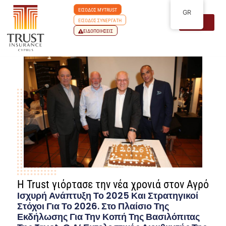
ΕΙΣΟΔΟΣ MYTRUST
GR
ΕΙΣΟΔΟΣ ΣΥΝΕΡΓΑΤΗ
ΕΙΔΟΠΟΙΗΣΕΙΣ
Η Trust γιόρτασε την νέα χρονιά στον Αγρό
Ισχυρή Ανάπτυξη Το 2025 Και Στρατηγικοί
Στόχοι Για Το 2026. Στο Πλαίσιο Της
Εκδήλωσης Για Την Κοπή Της Βασιλόπιτας