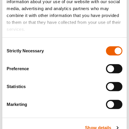
information about your use of our website with our social
Insurance Europe –
Household Insurance Claims Reports
media, advertising and analytics partners who may
European Environment Agency (EEA) –
Climate Risk Data for
combine it with other information that you have provided
Southern Europe
to them or that they have collected from your use of their
Κυπριακός Σύνδεσμος Ασφαλιστικών Εταιρειών –
Στατιστικά Στοιχεία Ζημιών Κατοικίας
services.
Eurostat –
Housing And Household Statistics
Consent
Σχετικά Άρθρα
Strictly Necessary
Selection
Πως Να Προστατέψετε Την Περιουσία Σας Από Το Κίνδυνο
Πυρκαγιάς
Preference
Διαρροή Νερού στο Σπίτι: Τι Πρέπει να Κάνεις και Πώς να την
Αντιμετωπίσεις
Statistics
Πόσο Κοστίζει Η Ασφάλεια Σπιτιού;
Marketing
Τι Καλύπτει Η Ασφάλεια Σπιτιού;
Πως Να Προστατεύσετε Το Σπίτι Σας Από Τους Κλέφτες
Show details