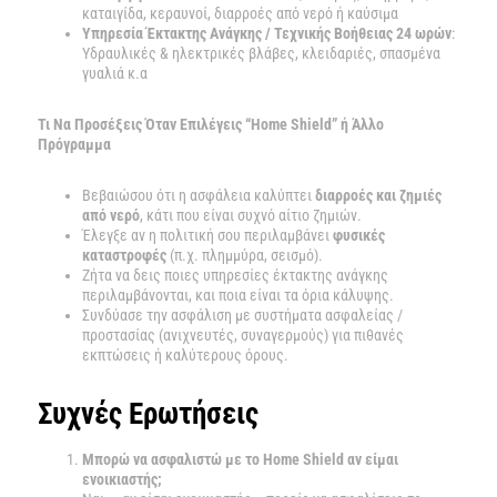
καταιγίδα, κεραυνοί, διαρροές από νερό ή καύσιμα
Υπηρεσία Έκτακτης Ανάγκης / Τεχνικής Βοήθειας 24 ωρών
:
Υδραυλικές & ηλεκτρικές βλάβες, κλειδαριές, σπασμένα
γυαλιά κ.α
Τι Να Προσέξεις Όταν Επιλέγεις “Home Shield” ή Άλλο
Πρόγραμμα
Βεβαιώσου ότι η ασφάλεια καλύπτει
διαρροές και ζημιές
από νερό
, κάτι που είναι συχνό αίτιο ζημιών.
Έλεγξε αν η πολιτική σου περιλαμβάνει
φυσικές
καταστροφές
(π.χ. πλημμύρα, σεισμό).
Ζήτα να δεις ποιες υπηρεσίες έκτακτης ανάγκης
περιλαμβάνονται, και ποια είναι τα όρια κάλυψης.
Συνδύασε την ασφάλιση με συστήματα ασφαλείας /
προστασίας (ανιχνευτές, συναγερμούς) για πιθανές
εκπτώσεις ή καλύτερους όρους.
Συχνές Ερωτήσεις
Μπορώ να ασφαλιστώ με το Home Shield αν είμαι
ενοικιαστής;