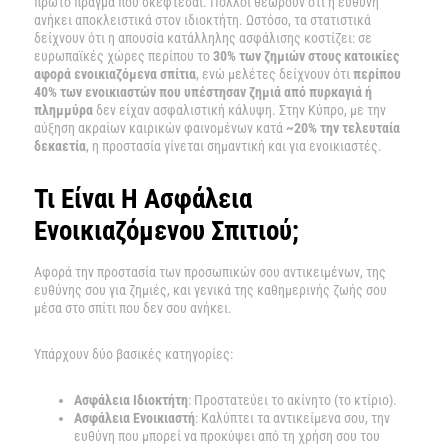
πρώτο πράγμα που σκέφτεσαι. Πολλοί θεωρούν ότι η ευθύνη
ανήκει αποκλειστικά στον ιδιοκτήτη. Ωστόσο, τα στατιστικά
δείχνουν ότι η απουσία κατάλληλης ασφάλισης κοστίζει: σε
ευρωπαϊκές χώρες περίπου το
30% των ζημιών στους κατοικίες
αφορά ενοικιαζόμενα σπίτια
, ενώ μελέτες δείχνουν ότι
περίπου
40% των ενοικιαστών που υπέστησαν ζημιά από πυρκαγιά ή
πλημμύρα
δεν είχαν ασφαλιστική κάλυψη. Στην Κύπρο, με την
αύξηση ακραίων καιρικών φαινομένων κατά
~20% την τελευταία
δεκαετία
, η προστασία γίνεται σημαντική και για ενοικιαστές.
Τι Είναι Η Ασφάλεια
Ενοικιαζόμενου Σπιτιού;
Αφορά την προστασία των προσωπικών σου αντικειμένων, της
ευθύνης σου για ζημιές, και γενικά της καθημερινής ζωής σου
μέσα στο σπίτι που δεν σου ανήκει.
Υπάρχουν δύο βασικές κατηγορίες:
Ασφάλεια Ιδιοκτήτη
: Προστατεύει το ακίνητο (το κτίριο).
Ασφάλεια Ενοικιαστή
: Καλύπτει τα αντικείμενα σου, την
ευθύνη που μπορεί να προκύψει από τη χρήση σου του