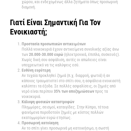
χώρου, και ενδεχομένως άλλα ζητήματα όπως προσωρινή
διαμονή.
Γιατί Είναι Σημαντική Για Τον
Ενοικιαστή;
Προστασία προσωπικών αντικειμένων
Πολλά νοικοκυριά έχουν αντικείμενα συνολικής αξίας άνω
των
20.000-30.000 ευρώ
(ηλεκτρονικά, έπιπλα, συσκευές).
Χωρίς δική σου ασφάλιση, αυτές οι απώλειες είναι
υποχρεωτικό να τις καλύψεις εσύ.
Ευθύνη ευρύτερη
Αν τυχαία προκληθεί ζημιά (π.χ. διαρροή, φωτιά) ή αν
κάποιος τραυματιστεί στο σπίτι σου, η ασφάλεια ενοικιαστή
καλύπτει τα έξοδα. Σε πολλές ασφαλίσεις, οι ζημιές από
νερό είναι περίπου
35% των αποζημιώσεων
προς τα
νοικοκυριά.
Κάλυψη φυσικών καταστροφών
Πλημμύρες, σεισμοί, καταιγίδες. Στην Κύπρο, τέτοια
φαινόμενα πυροδοτούν ζημιές με κόστος πολλών
εκατομμυρίων ευρώ ετησίως.
Προσωρινή κατοίκηση
Αν το σπίτι γίνει προσωρινά μη κατοικήσιμο, η σωστή