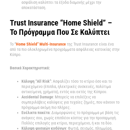
ασφάλιση καλύπτει τα έξοδα διαμονής μέχρι την
αποκατάσταση.
Trust Insurance “Home Shield” –
Το Πρόγραμμα Που Σε Καλύπτει
Το
“
Home Shield” Multi-Insurance
της Trust Insurance είναι ένα
από τα πιο ολοκληρωμένα προγράμματα ασφάλειας κατοικίας στην
Κύπρο.
Βασικά Χαρακτηριστικά:
Κάλυψη “All Risk”
: Ασφαλίζει τόσο το κτίριο όσο και το
περιεχόμενο (έπιπλα, ηλεκτρικές συσκευές, πολύτιμα
αντικείμενα, χρήματα), εντός και εκτός της Κύπρου.
Accidental Damage
: Μπορείς να επιλέξεις να
συμπεριλάβεις καλύψεις για τυχαίες ζημιές, που κάνουν το
πρόγραμμα ακόμη πιο πλήρες.
Ευέλικτα πακέτα
: Διαμορφώνεις το πρόγραμμα με βάση τις
ανάγκες σου, χωρίς επιπλέον κόστος για την προσαρμογή.
Πολλές επιλογές για κτίριο, περιεχόμενο, ή και τα δύο.
Κάλυψη φυσικών κινδύνων
: Φωτιά, σεισμός, πλημμύρα,