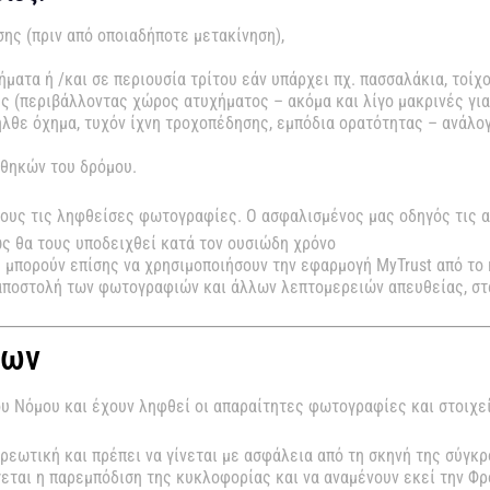
ης (πριν από οποιαδήποτε μετακίνηση),
ματα ή /και σε περιουσία τρίτου εάν υπάρχει πχ. πασσαλάκια, τοίχο
ς (περιβάλλοντας χώρος ατυχήματος – ακόμα και λίγο μακρινές για 
ήλθε όχημα, τυχόν ίχνη τροχοπέδησης, εμπόδια ορατότητας – ανάλογ
νθηκών του δρόμου.
τους τις ληφθείσες φωτογραφίες. Ο ασφαλισμένος μας οδηγός τις α
ς θα τους υποδειχθεί κατά τον ουσιώδη χρόνο
 μπορούν επίσης να χρησιμοποιήσουν την εφαρμογή MyTrust από το 
 αποστολή των φωτογραφιών και άλλων λεπτομερειών απευθείας, στ
των
υ Νόμου και έχουν ληφθεί οι απαραίτητες φωτογραφίες και στοιχε
ρεωτική και πρέπει να γίνεται με ασφάλεια από τη σκηνή της σύγ
εται η παρεμπόδιση της κυκλοφορίας και να αναμένουν εκεί την Φρ