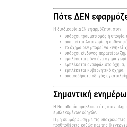
Πότε ΔΕΝ εφαρμόζε
Η διαδικασία ΔΕΝ εφαρμόζεται όταν:
υπάρχει τραυματισμός ή υποψία 
απαιτείται Αστυνομία ή ασθενοφό
το όχημα δεν μπορεί να κινηθεί 
υπάρχει κίνδυνος περαιτέρω ζημι
εμπλέκεται μόνο ένα όχημα χωρί
εμπλέκεται ανασφάλιστο όχημα,
εμπλέκεται κυβερνητικό όχημα,
οποιοσδήποτε οδηγός εγκαταλείψ
Σημαντική ενημέρ
Η Νομοθεσία προβλέπει ότι, όταν πλη
εμπλεκομένων οδηγών.
Η μη συμμόρφωση με τις υποχρεώσεις 
προϋποθέσεις καθώς και της διενέργει