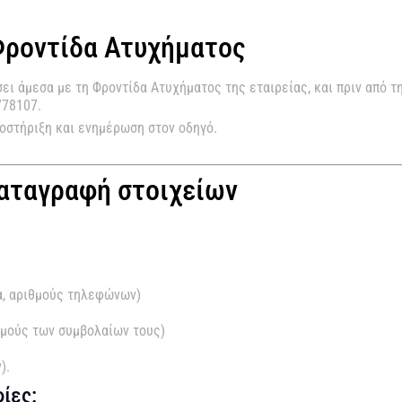
Φροντίδα Ατυχήματος
ει άμεσα με τη Φροντίδα Ατυχήματος της εταιρείας, και πριν από τ
778107.
οστήριξη και ενημέρωση στον οδηγό.
αταγραφή στοιχείων
α, αριθμούς τηλεφώνων)
θμούς των συμβολαίων τους)
).
ίες: