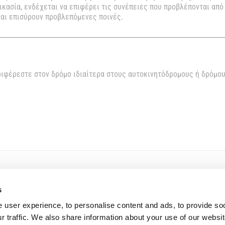
κασία, ενδέχεται να επιφέρει τις συνέπειες που προβλέπονται από 
και επισύρουν προβλεπόμενες ποινές.
ριφέρεστε στον δρόμο ιδιαίτερα στους αυτοκινητόδρομους ή δρόμο
s
Η Εταιρεία
Εταιρικό Προφίλ
 user experience, to personalise content and ads, to provide so
Καριέρα
r traffic. We also share information about your use of our websit
Δημοπρασίες Οχημάτων