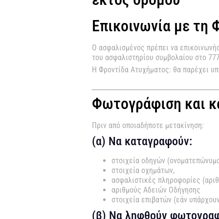
Επικοινωνία με τη 
Ο ασφαλισμένος πρέπει να επικοινωνήσ
του ασφαλιστηρίου συμβολαίου στο 77
Η Φροντίδα Ατυχήματος: θα παρέχει υπ
Φωτογράφιση και κ
Πριν από οποιαδήποτε μετακίνηση:
(α) Να καταγραφούν:
στοιχεία οδηγών (ονοματεπώνυμ
στοιχεία οχημάτων,
ασφαλιστικές πληροφορίες (αρι
αριθμούς Αδειών Οδήγησης
στοιχεία επιβατών (εάν υπάρχουν
(β) Να ληφθούν φωτογραφ