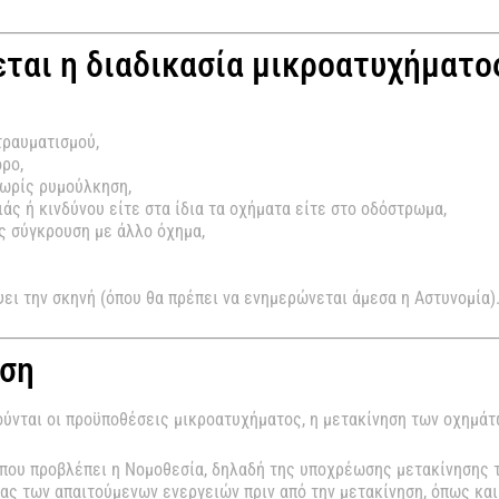
ται η διαδικασία μικροατυχήματο
τραυματισμού,
ρο,
χωρίς ρυμούλκηση,
άς ή κινδύνου είτε στα ίδια τα οχήματα είτε στο οδόστρωμα,
ς σύγκρουση με άλλο όχημα,
ει την σκηνή (όπου θα πρέπει να ενημερώνεται άμεσα η Αστυνομία)
ωση
ρούνται οι προϋποθέσεις μικροατυχήματος, η μετακίνηση των οχημά
που προβλέπει η Νομοθεσία, δηλαδή της υποχρέωσης μετακίνησης 
ας των απαιτούμενων ενεργειών πριν από την μετακίνηση, όπως κα