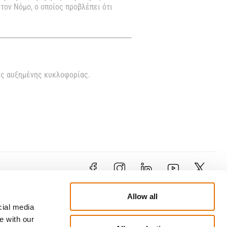
τον Νόμο, ο οποίος προβλέπει ότι
υς αυξημένης κυκλοφορίας.
Επικοινωνία
Allow all
Λεωφόρος Λεμεσού 79, 1&3
cial media
Γωνία Κωστή Παλαμά, 2121 Αγλαντζιά,
e with our
Λευκωσία