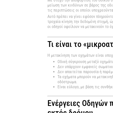
Με στόχο την αποφόρτιση του οδικού δ
μείωση των κινδύνων σε βάρος της οδικ
τις περιπτώσεις οι οποίοι υποχρεούντα
Αυτό πρέπει να γίνει εφόσον πληρούντ
τροχαία κίνηση την δεδομένη στιγμή, 
οι οδηγοί οφείλουν να μετακινούν το 
Τι είναι το «μικροα
Η μετακίνηση των οχημάτων είναι υποχ
Οδική σύγκρουση μεταξύ οχημάτω
Δεν υπάρχουν εμφανείς σωματικ
Δεν απαιτείται παρουσία ή παρέμ
Τα οχήματα μπορούν να μετακινηθ
οδόστρωμα.
Είναι εύλογο, με βάση τις συνθή
Ενέργειες Οδηγών π
εκτός δρόμου