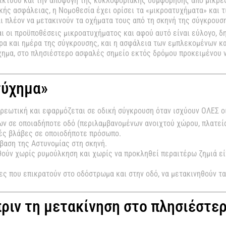
ικτύου και την αποφυγή της κυκλοφοριακής συμφόρησης από μικρές
ής ασφάλειας, η Νομοθεσία έχει ορίσει τα «μικροατυχήματα» και τι
ι πλέον να μετακινούν τα οχήματα τους από τη σκηνή της σύγκρουσ
αι οι προϋποθέσεις μικροατυχήματος και αφού αυτό είναι εύλογο, 
ώρα και ημέρα της σύγκρουσης, και η ασφάλεια των εμπλεκομένων κ
όχημα, στο πλησιέστερο ασφαλές σημείο εκτός δρόμου προκειμένου 
τύχημα»
ρεωτική και εφαρμόζεται σε οδική σύγκρουση όταν ισχύουν ΟΛΕΣ ο
ν σε οποιαδήποτε οδό (περιλαμβανομένων ανοιχτού χώρου, πλατεί
ές βλάβες σε οποιοδήποτε πρόσωπο.
βαση της Αστυνομίας στη σκηνή.
ούν χωρίς ρυμούλκηση και χωρίς να προκληθεί περαιτέρω ζημιά είτ
κες που επικρατούν στο οδόστρωμα και στην οδό, να μετακινηθούν τ
ριν τη μετακίνηση στο πλησιέστε