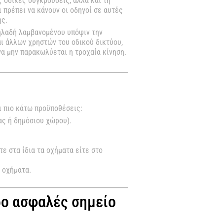
 οδικές συγκρούσεις, αλλά και τη
 πρέπει να κάνουν οι οδηγοί σε αυτές
ης.
δηλαδή λαμβανομένου υπόψιν την
αι άλλων χρηστών του οδικού δικτύου,
να μην παρακωλύεται η τροχαία κίνηση.
ι πιο κάτω προϋποθέσεις:
ας ή δημόσιου χώρου).
ε στα ίδια τα οχήματα είτε στο
α οχήματα.
ρο ασφαλές σημείο