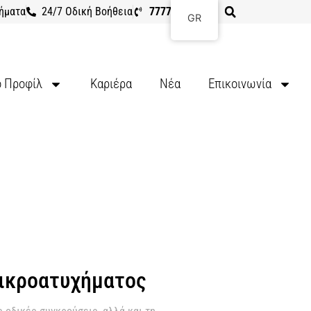
ήματα
24/7 Οδική Βοήθεια
7777 8107
GR
ό Προφίλ
Καριέρα
Νέα
Επικοινωνία
Μικροατυχήματος